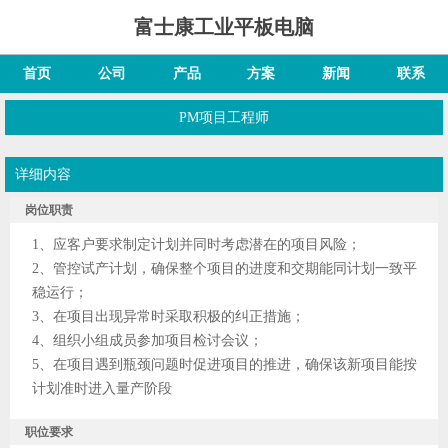
富士康工业平板电脑
首页
公司
产品
方案
新闻
联系
PM项目工程师
详细内容
岗位职责
1、应客户要求制定计划并同时考虑潜在的项目风险；
2、管控试产计划，确保整个项目的进度和交期能同计划一致平
稳运行；
3、在项目出现异常时采取积极的纠正措施；
4、组织小组成员参加项目检讨会议；
5、在项目遇到瓶颈问题时促进项目的推进，确保该新项目能按
计划准时进入量产阶段
职位要求