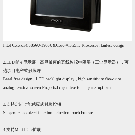
Intel Celeron®3866U/3955U&Core
™i3,i5,i7 Processor ,fanless design
2.LED背光显示屏，高灵敏度的五线模拟电阻屏（
工业显示器
），可
选项目电容式触摸屏
Bezel free design , LED backlight display , high sensitivity five-wire
analog resistive screen Projectsd capacitive touch panel optional
3.支持定制功能感应式触摸按钮
Support customized function induction touch buttons
4.支持Mini PCIe扩展