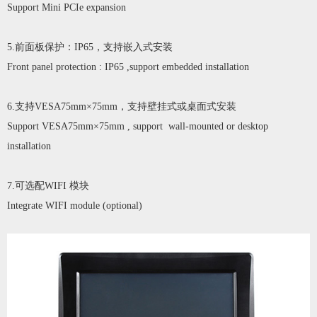
Support Mini PCIe expansion
5.前面板保护：IP65，支持嵌入式安装
Front panel protection : IP65 ,support embedded installation
6.支持VESA75mm×75mm，支持壁挂式或桌面式安装
Support VESA75mm
×75mm , support wall-mounted or desktop
installation
7.可选配WIFI 模块
Integrate WIFI module (optional)