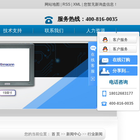
网站地图
|
RSS
|
XML
|
您暂无新询盘信息！
服务热线：400-816-0035
技术支持
联系我们
人力资源
客户服务
技术支持
销售专员
客户服务
售后服务
PM项目工程师
在
在线订购
线
驱动下载
客
分享到...
服
电话咨询
18012683177
400-816-0035
您的当前位置：
首 页
>>
新闻中心
>>
行业新闻