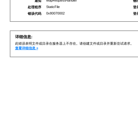
MapRequestHandler
通知
物
StaticFile
处理程序
登
0x80070002
错误代码
登
详细信息:
此错误表明文件或目录在服务器上不存在。请创建文件或目录并重新尝试请求。
查看详细信息 »