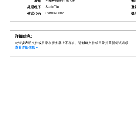
MapRequestHandler
通知
物
StaticFile
处理程序
登
0x80070002
错误代码
登
详细信息:
此错误表明文件或目录在服务器上不存在。请创建文件或目录并重新尝试请求。
查看详细信息 »