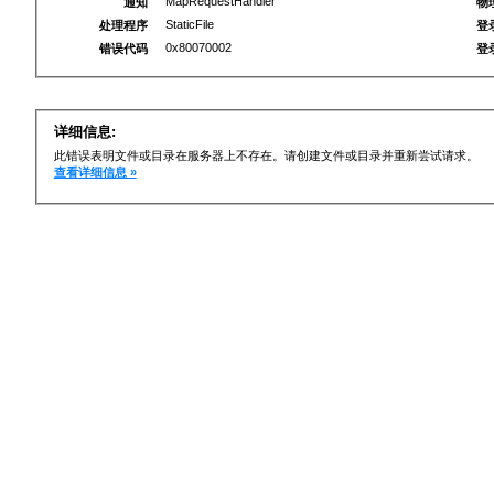
MapRequestHandler
通知
物
StaticFile
处理程序
登
0x80070002
错误代码
登
详细信息:
此错误表明文件或目录在服务器上不存在。请创建文件或目录并重新尝试请求。
查看详细信息 »