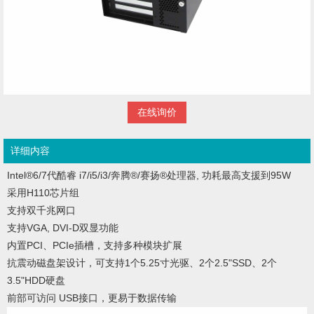
在线询价
详细内容
Intel
®
6/7代酷睿 i7/i5/i3/奔腾
®
/赛扬
®
处理器, 功耗最高支援到95W
采用H110芯片组
支持双千兆网口
支持VGA, DVI-D双显功能
内置PCI、PCIe插槽，支持多种模块扩展
抗震动磁盘架设计，可支持1个5.25寸光驱、2个2.5"SSD、2个
3.5"HDD硬盘
前部可访问 USB接口，更易于数据传输