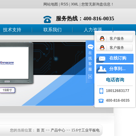
网站地图
|
RSS
|
XML
|
您暂无新询盘信息！
服务热线：400-816-0035
技术支持
联系我们
人力资源
客户服务
技术支持
销售专员
客户服务
售后服务
PM项目工程师
在
在线订购
线
驱动下载
客
分享到...
服
电话咨询
18012683177
400-816-0035
您的当前位置：
首 页
>>
产品中心
>>
15.6寸工业平板电