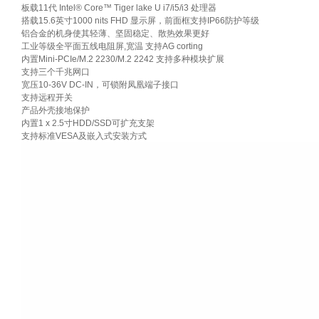
板载11代 Intel® Core™ Tiger lake U i7/i5/i3 处理器
搭载15.6英寸1000 nits FHD 显示屏，前面框支持IP66防护等级
铝合金的机身使其轻薄、坚固稳定、散热效果更好
工业等级全平面五线电阻屏,宽温 支持AG corting
内置Mini-PCIe/M.2 2230/M.2 2242 支持多种模块扩展
支持三个千兆网口
宽压10-36V DC-IN，可锁附凤凰端子接口
支持远程开关
产品外壳接地保护
内置1 x 2.5寸HDD/SSD可扩充支架
支持标准VESA及嵌入式安装方式