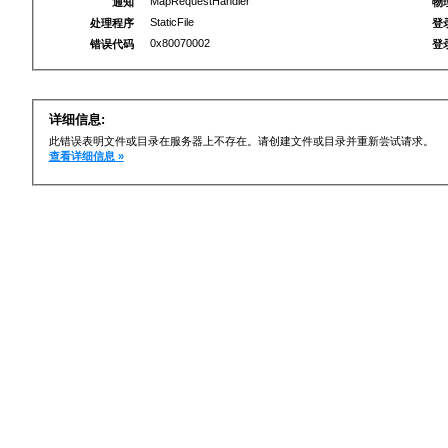
MapRequestHandler
通知
物
StaticFile
处理程序
登
0x80070002
错误代码
登
详细信息:
此错误表明文件或目录在服务器上不存在。请创建文件或目录并重新尝试请求。
查看详细信息 »